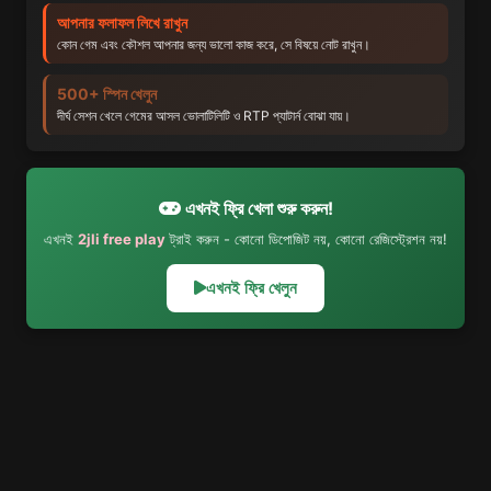
আপনার ফলাফল লিখে রাখুন
কোন গেম এবং কৌশল আপনার জন্য ভালো কাজ করে, সে বিষয়ে নোট রাখুন।
500+ স্পিন খেলুন
দীর্ঘ সেশন খেলে গেমের আসল ভোলাটিলিটি ও RTP প্যাটার্ন বোঝা যায়।
এখনই ফ্রি খেলা শুরু করুন!
এখনই
2jli free play
ট্রাই করুন - কোনো ডিপোজিট নয়, কোনো রেজিস্ট্রেশন নয়!
এখনই ফ্রি খেলুন