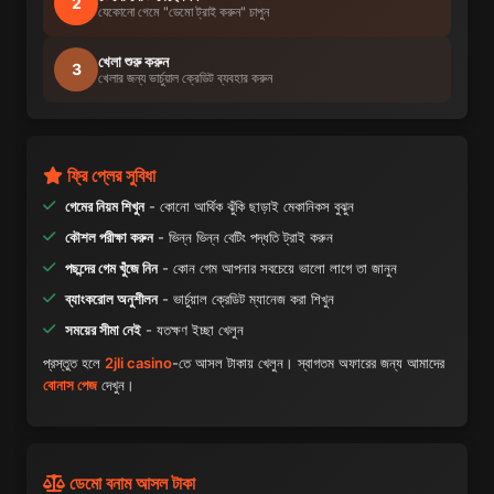
2
যেকোনো গেমে "ডেমো ট্রাই করুন" চাপুন
খেলা শুরু করুন
3
খেলার জন্য ভার্চুয়াল ক্রেডিট ব্যবহার করুন
ফ্রি প্লের সুবিধা
গেমের নিয়ম শিখুন
- কোনো আর্থিক ঝুঁকি ছাড়াই মেকানিকস বুঝুন
কৌশল পরীক্ষা করুন
- ভিন্ন ভিন্ন বেটিং পদ্ধতি ট্রাই করুন
পছন্দের গেম খুঁজে নিন
- কোন গেম আপনার সবচেয়ে ভালো লাগে তা জানুন
ব্যাংকরোল অনুশীলন
- ভার্চুয়াল ক্রেডিট ম্যানেজ করা শিখুন
সময়ের সীমা নেই
- যতক্ষণ ইচ্ছা খেলুন
প্রস্তুত হলে
2jli casino
-তে আসল টাকায় খেলুন। স্বাগতম অফারের জন্য আমাদের
বোনাস পেজ
দেখুন।
ডেমো বনাম আসল টাকা