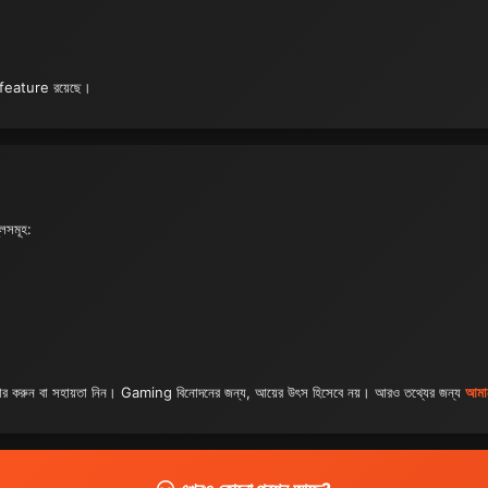
 feature রয়েছে।
ুলসমূহ:
ার করুন বা সহায়তা নিন। Gaming বিনোদনের জন্য, আয়ের উৎস হিসেবে নয়। আরও তথ্যের জন্য
আমা