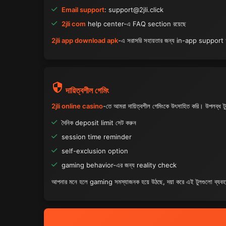
Email support
:
support@2jli.click
2jli com
help center-এ FAQ section রয়েছে
2jli app download apk
-এ সরাসরি সহায়তার জন্য in-app support
security
দায়িত্বশীল গেমিং
2jli online casino
-তে আমরা দায়িত্বশীল গেমিংকে উৎসাহিত করি। উপলব্ধ ট
দৈনিক deposit limit সেট করুন
session time reminder
self-exclusion option
gaming behavior-এর জন্য reality check
আপনার মনে হলে gaming সমস্যাজনক হয়ে উঠছে, দয়া করে এই টুলগুলো ব্যবহ