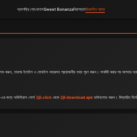
অ্যাপ
ফ্রি প্লে
বোনাস
Sweet Bonanza
নিরাপত্তা
জিজ্ঞাসিত প্রশ্ন
 করুন, তারপর ইমেইল ও মোবাইল নম্বরসহ প্রয়োজনীয় তথ্য পূরণ করুন। সাবমিট করার পর আপনার অ্যাক
এর জন্য অফিসিয়াল সোর্স
2jli.click
থেকে
2jli download apk
ডাউনলোড করুন। বিস্তারিত নির্দ