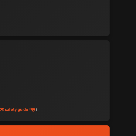
দের safety guide পড়ুন
।