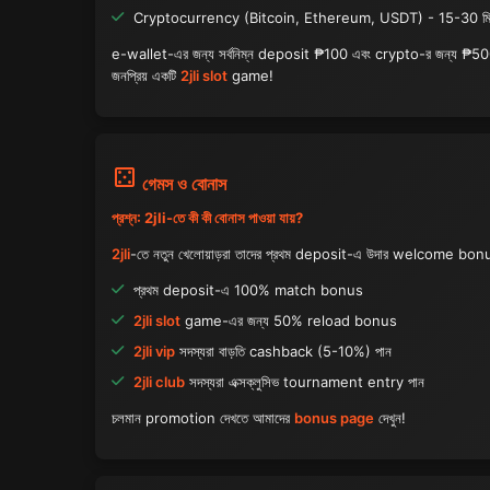
Cryptocurrency (Bitcoin, Ethereum, USDT) - 15-30 মি
e-wallet-এর জন্য সর্বনিম্ন deposit ₱100 এবং crypto-র জন্য ₱50
জনপ্রিয় একটি
2jli slot
game!
casino
গেমস ও বোনাস
প্রশ্ন: 2jli-তে কী কী বোনাস পাওয়া যায়?
2jli
-তে নতুন খেলোয়াড়রা তাদের প্রথম deposit-এ উদার welcome bonus
প্রথম deposit-এ 100% match bonus
2jli slot
game-এর জন্য 50% reload bonus
2jli vip
সদস্যরা বাড়তি cashback (5-10%) পান
2jli club
সদস্যরা এক্সক্লুসিভ tournament entry পান
চলমান promotion দেখতে আমাদের
bonus page
দেখুন!