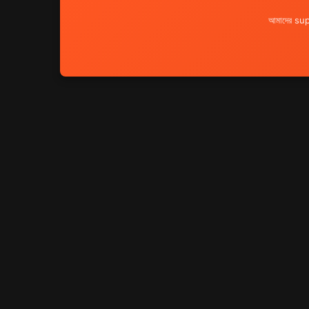
আমাদের sup