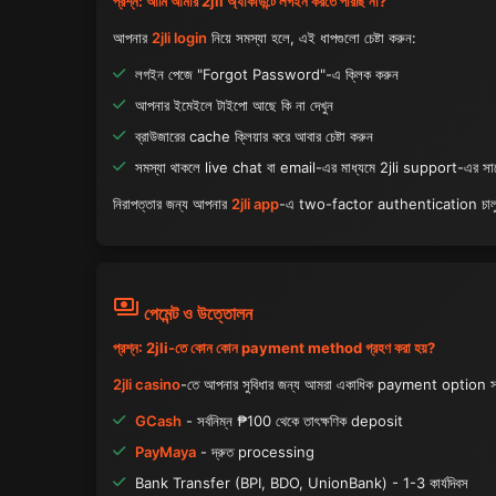
প্রশ্ন: আমি আমার 2jli অ্যাকাউন্টে লগইন করতে পারছি না?
আপনার
2jli login
নিয়ে সমস্যা হলে, এই ধাপগুলো চেষ্টা করুন:
লগইন পেজে "Forgot Password"-এ ক্লিক করুন
আপনার ইমেইলে টাইপো আছে কি না দেখুন
ব্রাউজারের cache ক্লিয়ার করে আবার চেষ্টা করুন
সমস্যা থাকলে live chat বা email-এর মাধ্যমে 2jli support-এর সা
নিরাপত্তার জন্য আপনার
2jli app
-এ two-factor authentication চালু 
payments
পেমেন্ট ও উত্তোলন
প্রশ্ন: 2jli-তে কোন কোন payment method গ্রহণ করা হয়?
2jli casino
-তে আপনার সুবিধার জন্য আমরা একাধিক payment option সাপ
GCash
- সর্বনিম্ন ₱100 থেকে তাৎক্ষণিক deposit
PayMaya
- দ্রুত processing
Bank Transfer (BPI, BDO, UnionBank) - 1-3 কার্যদিবস