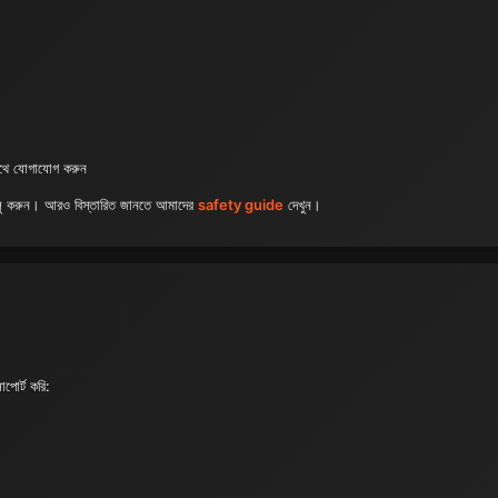
থে যোগাযোগ করুন
করুন। আরও বিস্তারিত জানতে আমাদের
safety guide
দেখুন।
োর্ট করি: